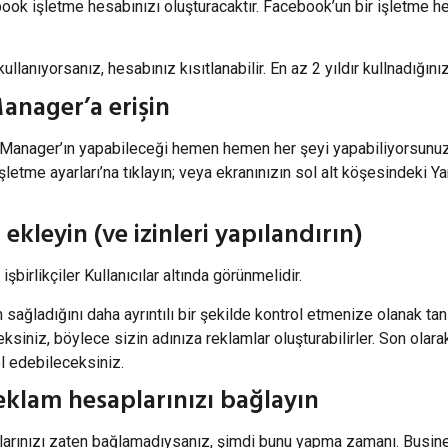
ebook işletme hesabınızı oluşturacaktır. Facebook’un bir işletme
anıyorsanız, hesabınız kısıtlanabilir. En az 2 yıldır kullnadığınız
Manager’a erişin
 Manager’ın yapabileceği hemen hemen her şeyi yapabiliyorsunuz.
letme ayarları’na tıklayın; veya ekranınızın sol alt köşesindeki Y
 ekleyin (ve izinleri yapılandırın)
irlikçiler Kullanıcılar altında görünmelidir.
m sağladığını daha ayrıntılı bir şekilde kontrol etmenize olanak tan
eksiniz, böylece sizin adınıza reklamlar oluşturabilirler. Son olara
ol edebileceksiniz.
reklam hesaplarınızı bağlayın
larınızı zaten bağlamadıysanız, şimdi bunu yapma zamanı. Busin