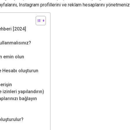
larını, Instagram profillerini ve reklam hesaplarını yönetmenize
hberi [2024]
llanmalısınız?
n emin olun
me Hesabı oluşturun
erişin
 izinleri yapılandırın)
plarınızı bağlayın
luşturulur?