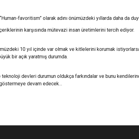
 “Human-favoritism” olarak adını önümüzdeki yıllarda daha da duyu
çeriklerinin karşısında mütevazi insan üretimlerini tercih ediyor.
ümüzdeki 10 yıl içinde var olmak ve kitlelerini korumak istiyorla
 büyük bir açık yaratmış durumda.
e teknoloji devleri durumun oldukça farkındalar ve bunu kendile
ni göstermeye devam edecek…